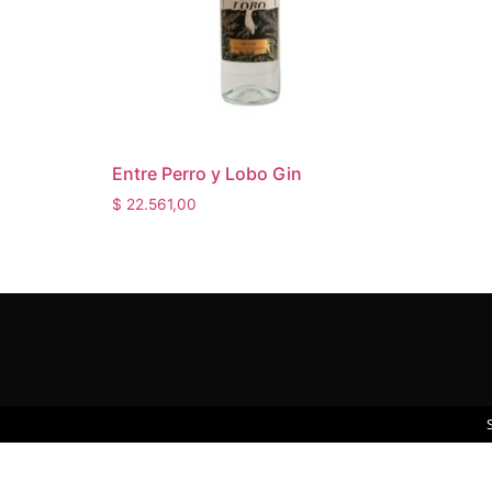
Entre Perro y Lobo Gin
$
22.561,00