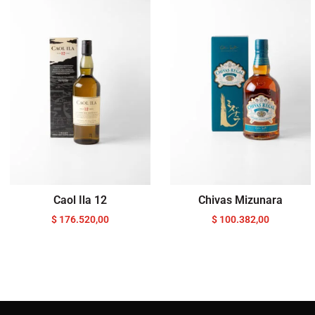
Caol Ila 12
Chivas Mizunara
$
176.520,00
$
100.382,00