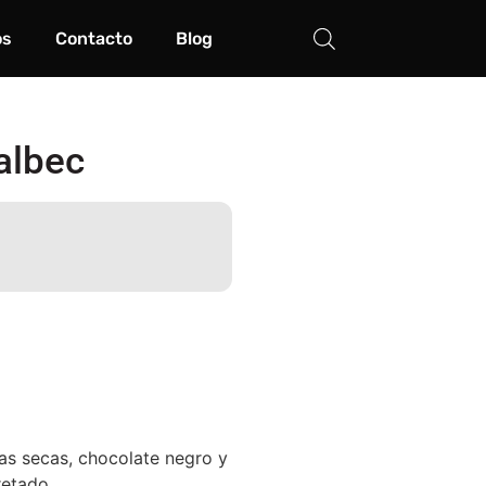
os
Contacto
Blog
albec
tas secas, chocolate negro y
retado.