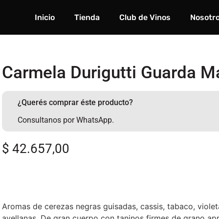
Inicio
Tienda
Club de Vinos
Nosotr
Carmela Durigutti Guarda M
¿Querés comprar éste producto?
Consultanos por WhatsApp.
$
42.657,00
Aromas de cerezas negras guisadas, cassis, tabaco, viole
avellanas. De gran cuerpo con taninos firmes de grano ap