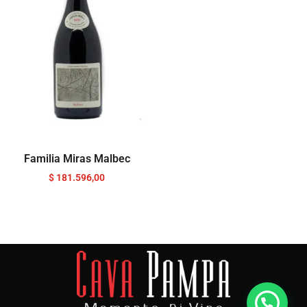
Familia Miras Malbec
$
181.596,00