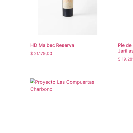
HD Malbec Reserva
Pie de
Jarilla
$
21.179,00
$
19.28